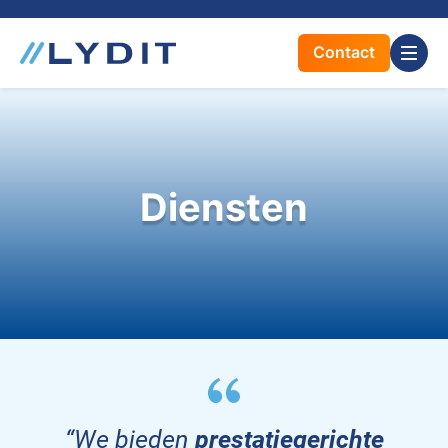
Contact
Home
Diensten
Diensten
Opdrachtgevers
Team
Kernwaarden
“We bieden
prestatiegerichte